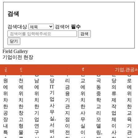
검색
검색대상
검색어
필수
검색
닫기
Field Gallery
기업이전 현장
터이전
비,중량물이전
공장,물류센터이전
연구소,실험실이전
기업,관공서이전
기업,관공서이전
기업,관공서이전
학교,교육기관이전
기업,관공서이전
기업,관공
수
부
강
분
구
판
중
분
종
원
천
남
당
리
교
곡
당
로
IT
에
에
에
금
에
동
의
에
기
위
위
위
융
위
중
류
위
업
차
치
치
기
치
학
제
치
사
한
한
한
관
한
교
작
한
무
공
창
기
지
사
리
업
교
실,
장
고
업
점
무
모
체
육
서
내
형
연
이
실
델
이
기
버
특
물
구
전
이
링,
사
관
실